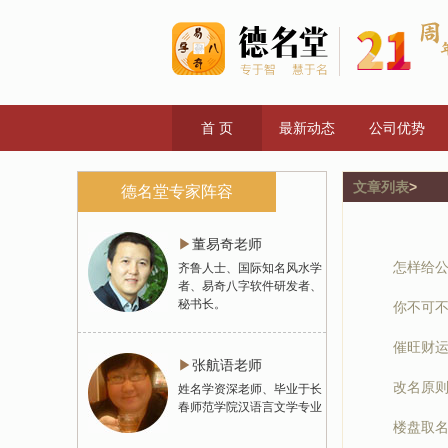
首 页
最新动态
公司优势
文章列表
>
德名堂专家阵容
▶
董易奇老师
怎样给
齐鲁人士、国际知名风水学
者、易奇八字软件研发者、
秘书长。
你不可
催旺财
▶
张航语老师
改名原
姓名学资深老师、毕业于长
春师范学院汉语言文学专业
楼盘取