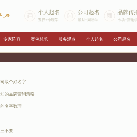
个人起名
公司起名
品牌传
五行+命理学
聚财+周易学
市场+营销
专家阵容
案例总览
服务观点
个人起名
公司起名
公司取个好名字
不知的品牌营销策略
运的名字数理
则
名三不要