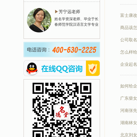
▶
芳宁远老师
富士康
姓名学资深老师、毕业于长
春师范学院汉语言文学专业
商品该
公司取
怎么样
企业起名
如何给
广东柴
河南张
湖南林
北京刘