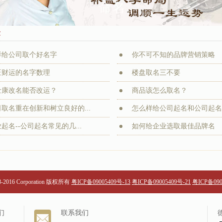
章
样给公司取个好名字
你不可不知的品牌营销策略
旺财运的名字数理
楼盘取名三不要
士康改名能否改运？
商品该怎么取名？
取名重在创新和树立良好的...
怎么样给公司起名和公司起名应
起名--公司起名常见的几...
如何给企业选取最佳品牌名
98-2016 Corporation 版权所有
粤ICP备09005409号-13
粤ICP备09005409号-21
粤ICP备090
们
联系我们