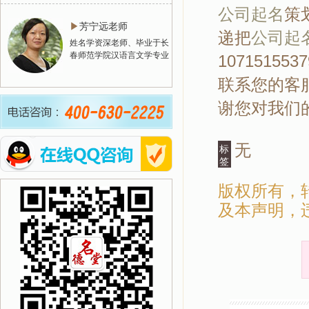
公司起名
策
▶
芳宁远老师
递把
公司起
姓名学资深老师、毕业于长
春师范学院汉语言文学专业
107151
联系您的客服
谢您对我们
无
标
签
版权所有，
及本声明，