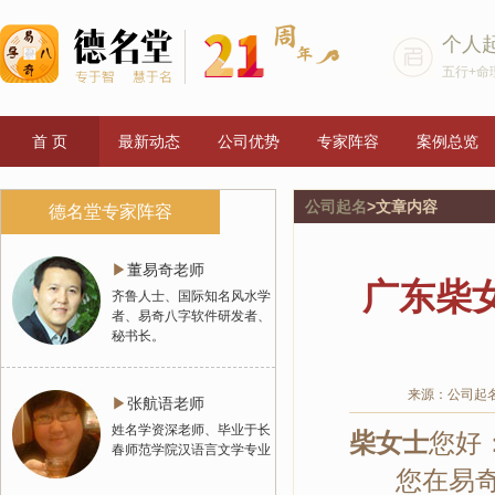
个人
五行+命
首 页
最新动态
公司优势
专家阵容
案例总览
公司起名
>文章内容
德名堂专家阵容
▶
董易奇老师
广东柴
齐鲁人士、国际知名风水学
者、易奇八字软件研发者、
秘书长。
来源：公司起
▶
张航语老师
姓名学资深老师、毕业于长
柴女士
您好
春师范学院汉语言文学专业
您在易奇