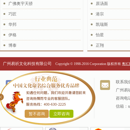
广佛奥宇天骄
原汤面
巧匠
港宗
华邦
凯瑞斯
伊格
怡星
博泰
正翔
广州易祈文化科技有限公司
Copyright © 1998-2016 Corporation 版权所有
粤ICP
个名服务
关于我们
联系我
改名服务
我们的历史
广州易
商标命名
专家阵容
咨询电话
产品命名
信箱：sj
暂不咨询
立即咨询
企业命名