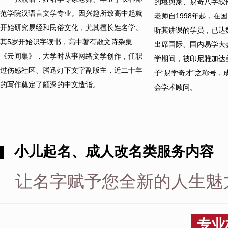
的堪舆家、易奇八字软
范学院汉语言文学专业。因兴趣所致高中起就
老师自1998年起，在
开始研究易经和民俗文化，尤其擅长姓名学。
听其讲课的学员，已达
其5岁开始识字读书，高中著有散文诗杂集
出席国际、国内易学大会
《云间集》，大学时从事网络文学创作，任职
学期间，被印尼雅加达
过伤感社区、腾迅灯下文字副版主，近二十年
予“易学奇才”之称号，
的写作奠定了颇深的中文造诣。
会学术顾问。
小儿起名、成人改名类服务内容
让名字赋予您全新的人生魅
专业