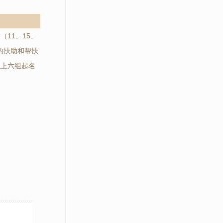
11、15、
的扶助和帮扶
以上六组起名