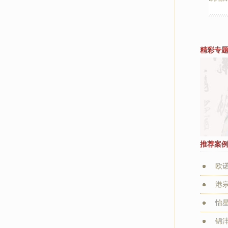
精彩专
推荐案
欧
港
怡
锦