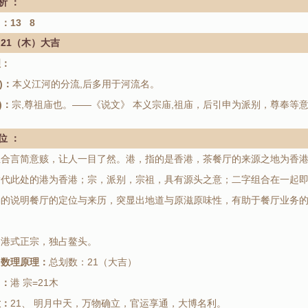
析 ：
：13 8
＝21（木）大吉
理：
)：
本义江河的分流,后多用于河流名。
)：
宗,尊祖庙也。——《说文》 本义宗庙,祖庙，后引申为派别，尊奉等
位 ：
组合言简意赅，让人一目了然。港，指的是香港，茶餐厅的来源之地为香
指代此处的港为香港；宗，派别，宗祖，具有源头之意；二字组合在一起
确的说明餐厅的定位与来历，突显出地道与原滋原味性，有助于餐厅业务
：
港式正宗，独占鳌头。
名数理原理：
总划数：21（大吉）
名：
港 宗=21木
意：
21、 明月中天，万物确立，官运享通，大博名利。