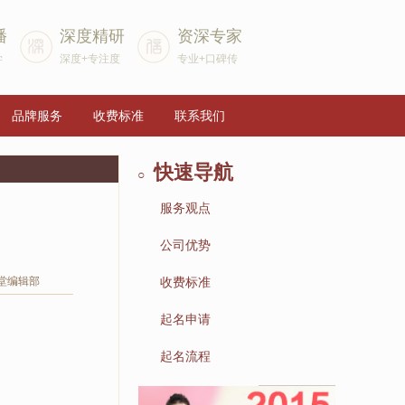
播
深度精研
资深专家
学
深度+专注度
专业+口碑传
品牌服务
收费标准
联系我们
快速导航
○
服务观点
▶
公司优势
▶
堂编辑部
收费标准
▶
起名申请
▶
起名流程
▶