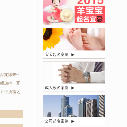
宝宝起名案例
▶
制品亥卯未生
，经加持、开
成人改名案例
▶
理五行所需之
公司起名案例
▶