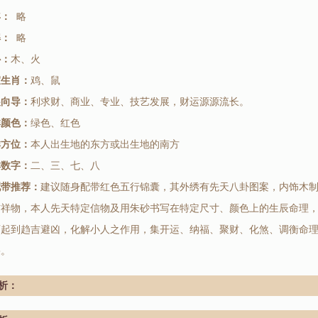
年：
略
解：
略
补：
木、火
宜生肖：
鸡、鼠
展向导：
利求财、商业、专业、技艺发展，财运源源流长。
祥颜色：
绿色、红色
祥方位：
本人出生地的东方或出生地的南方
祥数字：
二、三、七、八
配带推荐：
建议随身配带红色五行锦囊，其外绣有先天八卦图案，内饰木
吉祥物，本人先天特定信物及用朱砂书写在特定尺寸、颜色上的生辰命理
可起到趋吉避凶，化解小人之作用，集开运、纳福、聚财、化煞、调衡命
果。
析：