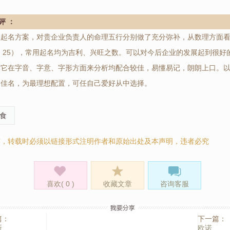
评 ：
起名方案，对贵企业负责人的命理五行分别做了充分弥补，从数理方面看（
4、25），常用起名均为吉利、兴旺之数。可以对今后企业的发展起到很好
其它在字音、字意、字形方面来分析均配合较佳，易懂易记，朗朗上口。
乘佳名，为最理想配置，可任自己爱好从中选择。
食
有，转载时必须以链接形式注明作者和原始出处及本声明，违者必究
喜欢(
0
)
收藏文章
咨询客服
篇：
下一篇：
斯
欧诺