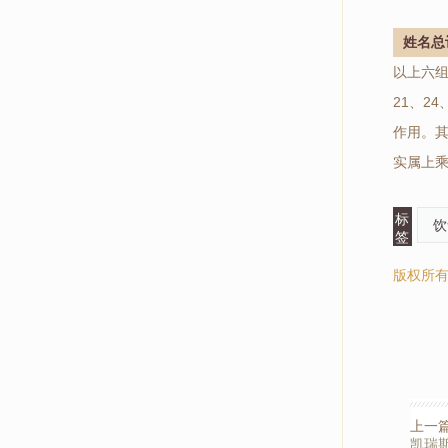
姓名总
以上六组
21、2
作用。
实属上
标
饮
签
版权所
上一
凯瑞