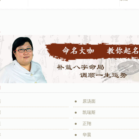
题
例
诺
原汤面
宗
凯瑞斯
星
正翔
沣
华晨