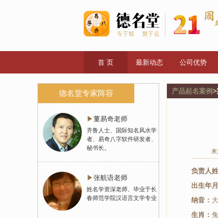
首 页
最新动态
公司优势
产品起名案例
德名堂专家阵容
▶
董易奇老师
齐鲁人士、国际知名风水学
者、易奇八字软件研发者、
秘书长。
来
负责人
▶
张航语老师
出生年
姓名学资深老师、毕业于长
春师范学院汉语言文学专业
纳音：
生肖：