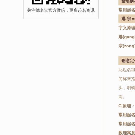
全名解
常用起名
关注德名堂官方微信，更多起名资讯
港 宗
字义原
港(gang
宗(zong
创意定
此起名
简称来
头，明
高。
CI原理
常用起
常用起
数理寓