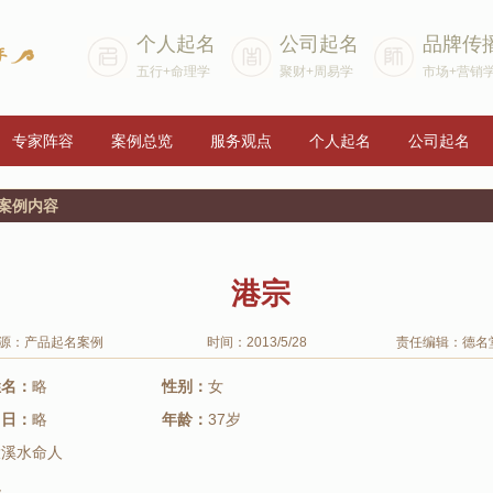
个人起名
公司起名
品牌传
五行+命理学
聚财+周易学
市场+营销
专家阵容
案例总览
服务观点
个人起名
公司起名
>案例内容
港宗
源：产品起名案例
时间：2013/5/28
责任编辑：德名
姓名：
略
性别：
女
月日：
略
年龄：
37岁
大溪水命人
兔