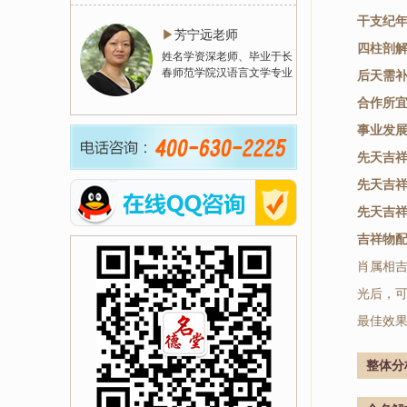
干支纪
▶
芳宁远老师
四柱剖
姓名学资深老师、毕业于长
春师范学院汉语言文学专业
后天需
合作所
事业发
先天吉
先天吉
先天吉
吉祥物
肖属相
光后，
最佳效
整体分