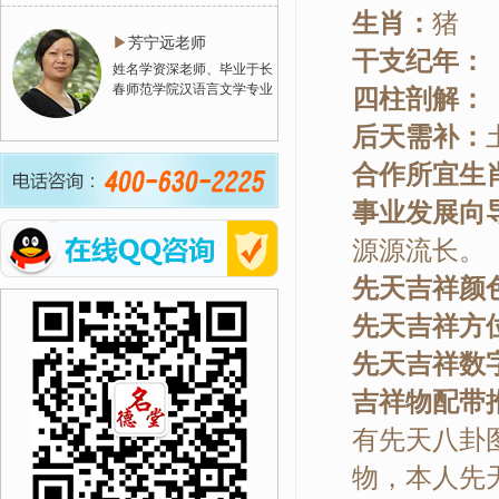
生肖：
猪
▶
芳宁远老师
干支纪年
姓名学资深老师、毕业于长
春师范学院汉语言文学专业
四柱剖解
后天需补：
合作所宜生
事业发展向
源源流长。
先天吉祥颜
先天吉祥方
先天吉祥数
吉祥物配带
有先天八卦
物，本人先