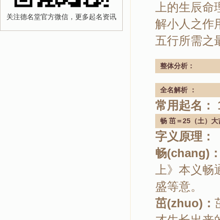
上的生辰命
关注德名堂官方微信，更多起名资讯
解小人之作
五行所需之
整体分析：
全名解析 ：
常用起名： 
畅 茁＝25（土）大
字义原理：
畅(chang)
上》本义畅
盛等意。
茁(zhuo)：
才生长出来