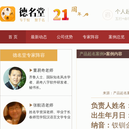
个人
五行+命
首 页
最新动态
公司优势
专家阵容
案例总览
产品起名案例
>案例内容
德名堂专家阵容
▶
董易奇老师
齐鲁人士、国际知名风水学
者、易奇八字软件研发者、
秘书长。
来源：产品起名
负责人姓名
▶
张航语老师
姓名学资深老师、毕业于长
出生年月日
春师范学院汉语言文学专业
纳音：