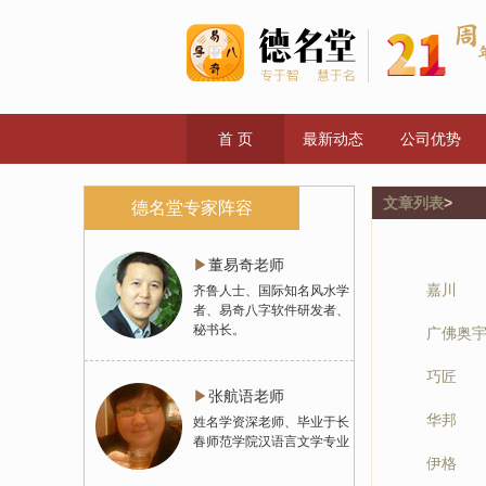
首 页
最新动态
公司优势
文章列表
>
德名堂专家阵容
▶
董易奇老师
嘉川
齐鲁人士、国际知名风水学
者、易奇八字软件研发者、
秘书长。
广佛奥
巧匠
▶
张航语老师
华邦
姓名学资深老师、毕业于长
春师范学院汉语言文学专业
伊格