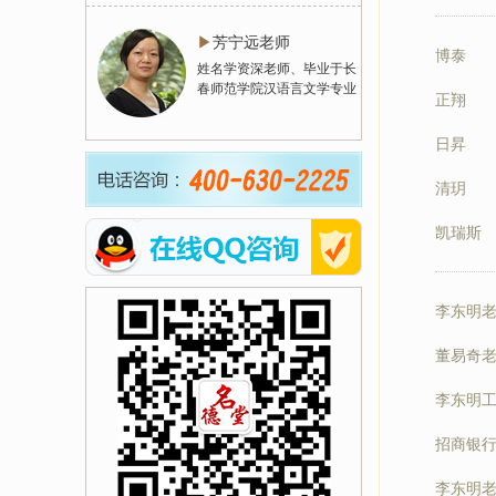
▶
芳宁远老师
博泰
姓名学资深老师、毕业于长
春师范学院汉语言文学专业
正翔
日昇
清玥
凯瑞斯
李东明
董易奇
李东明
招商银行
李东明