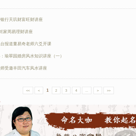
展银行天玑财富旺财讲座
E家周易理财讲座
视台报道董易奇老师六爻开课
办：瑜翠园婚房风水知识讲座（一）
老师受邀丰田汽车风水讲座
1
<<
<
2
3
4
...
>
>>
题