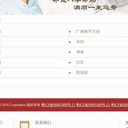
例
川
广佛奥宇天骄
匠
华邦
格
博泰
翔
日昇
玥
凯瑞斯
98-2016 Corporation 版权所有
粤ICP备09005409号-13
粤ICP备09005409号-21
粤ICP备090
们
联系我们