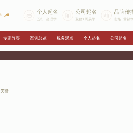
个人起名
公司起名
品牌传
五行+命理学
聚财+周易学
市场+营销
专家阵容
案例总览
服务观点
个人起名
公司起名
宇天骄