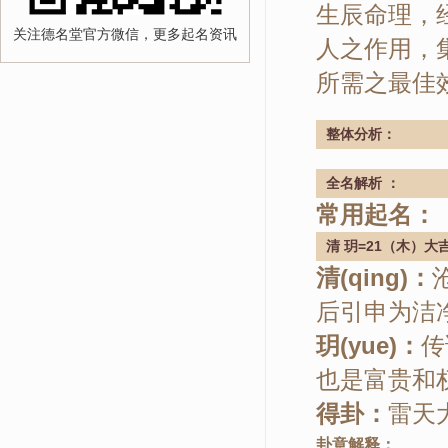
生辰命理，
关注德名堂官方微信，更多起名资讯
人之作用，
所需之最佳
整体分析：
全名解析 ：
常用起名： 
清 玥=21（木）大
清(qing)：
后引申为洁
玥(yue)：
传
也是富贵和
得卦：
雷天
卦意解释：