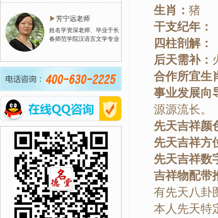
生肖：
猪
▶
芳宁远老师
干支纪年
姓名学资深老师、毕业于长
春师范学院汉语言文学专业
四柱剖解
后天需补：
合作所宜生
事业发展向
源源流长。
先天吉祥颜
先天吉祥方
先天吉祥数
吉祥物配带
有先天八卦
本人先天特