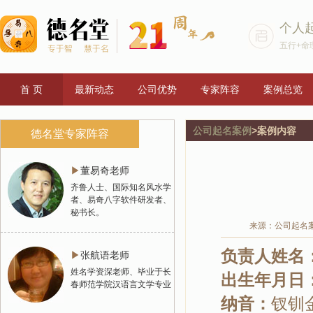
个人
五行+命
首 页
最新动态
公司优势
专家阵容
案例总览
公司起名案例
>案例内容
德名堂专家阵容
▶
董易奇老师
齐鲁人士、国际知名风水学
者、易奇八字软件研发者、
秘书长。
来源：公司起名
负责人姓名
▶
张航语老师
姓名学资深老师、毕业于长
出生年月日
春师范学院汉语言文学专业
纳音：