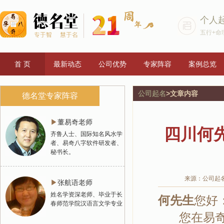
个人
五行+命
首 页
最新动态
公司优势
专家阵容
案例总览
公司起名
>文章内容
德名堂专家阵容
▶
董易奇老师
四川何
齐鲁人士、国际知名风水学
者、易奇八字软件研发者、
秘书长。
来源：公司起
▶
张航语老师
姓名学资深老师、毕业于长
何先生
您好
春师范学院汉语言文学专业
您在易奇