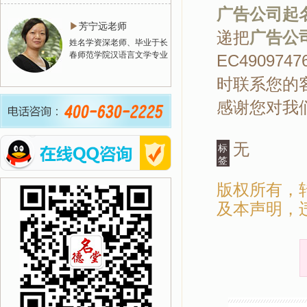
广告公司起
▶
芳宁远老师
递把
广告公
姓名学资深老师、毕业于长
春师范学院汉语言文学专业
EC4909
时联系您的客
感谢您对我
无
标
签
版权所有，
及本声明，