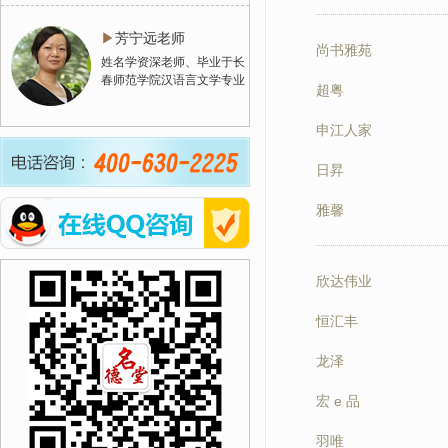
▶
芳宁远老师
尚书雅苑
姓名学资深老师、毕业于长
春师范学院汉语言文学专业
超粤
申江人家
日昇
雅馨
欣达伟业
恒汇丰
龙泽
宏 e 品
羽唯