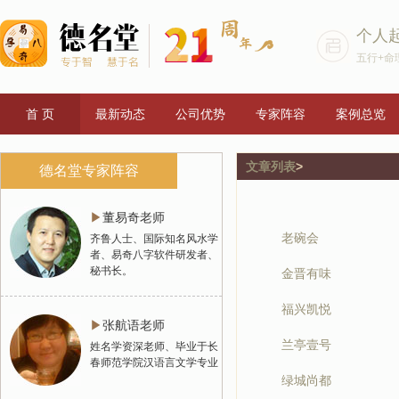
个人
五行+命
首 页
最新动态
公司优势
专家阵容
案例总览
文章列表
>
德名堂专家阵容
▶
董易奇老师
老碗会
齐鲁人士、国际知名风水学
者、易奇八字软件研发者、
秘书长。
金晋有味
福兴凯悦
▶
张航语老师
兰亭壹号
姓名学资深老师、毕业于长
春师范学院汉语言文学专业
绿城尚都