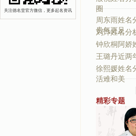
圈
关注德名堂官方微信，更多起名资讯
周东雨姓名
贵气更足
刘烨姓名分
钟欣桐阿娇
王璐丹近两
徐熙媛姓名分
活难和美
精彩专题