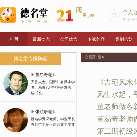
个人
五行+命
首 页
最新动态
公司优势
专家阵容
案例总览
文章列表
>
德名堂专家阵容
▶
董易奇老师
《吉宅风水
齐鲁人士、国际知名风水学
者、易奇八字软件研发者、
风生水起，
秘书长。
董老师做客新
▶
张航语老师
董易奇老师做
姓名学资深老师、毕业于长
春师范学院汉语言文学专业
第二期初级