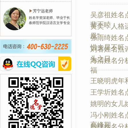
▶
芳宁远老师
吴彦祖姓名
姓名学资深老师、毕业于长
辈不睦
春师范学院汉语言文学专业
黄奕：人格运
凰”
张雨绮姓名
惜夫星不旺
刘著姓名点
头之日
海清姓名分
福
王晓明虎年
王学圻姓名
姚明的女儿
冯小刚姓名
高峰期
殷桃姓名分