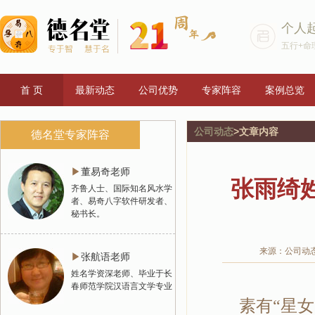
个人
五行+命
首 页
最新动态
公司优势
专家阵容
案例总览
公司动态
>文章内容
德名堂专家阵容
▶
董易奇老师
张雨绮
齐鲁人士、国际知名风水学
者、易奇八字软件研发者、
秘书长。
来源：公司动
▶
张航语老师
姓名学资深老师、毕业于长
春师范学院汉语言文学专业
素有“星女