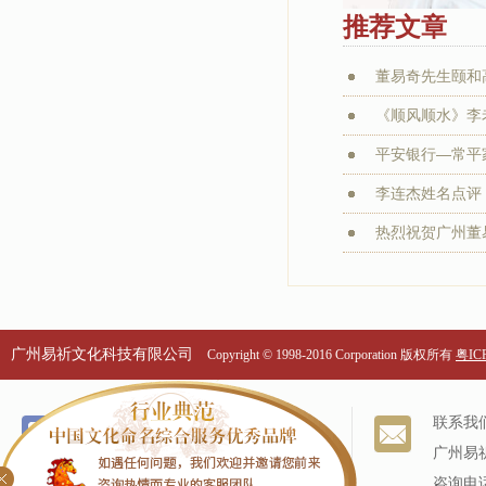
推荐文章
董易奇先生颐和
《顺风顺水》李老
平安银行—常平家
李连杰姓名点评：
热烈祝贺广州董易
广州易祈文化科技有限公司
Copyright © 1998-2016 Corporation 版权所有
粤ICP
个名服务
关于我们
联系我
改名服务
我们的历史
广州易
商标命名
专家阵容
咨询电话