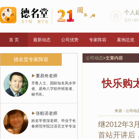
个人
五行+命
首 页
最新动态
公司优势
专家阵容
案例总览
公司动态
>文章内容
德名堂专家阵容
▶
董易奇老师
快乐购
齐鲁人士、国际知名风水学
者、易奇八字软件研发者、
秘书长。
来源：公司动
▶
张航语老师
姓名学资深老师、毕业于长
继2012年
春师范学院汉语言文学专业
首站开讲后