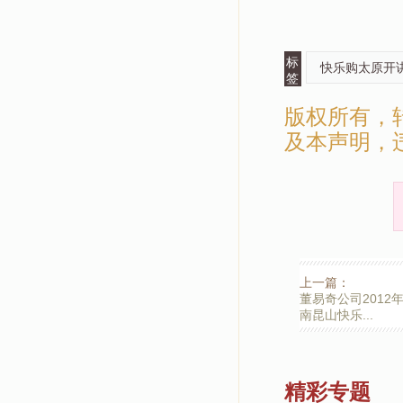
标
快乐购太原开
签
版权所有，
及本声明，
上一篇：
董易奇公司2012
南昆山快乐...
精彩专题