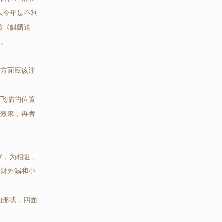
以今年是不利
质《麒麟送
情。
财方面应该注
星飞临的位置
的效果，再者
岁，为相阻，
钱财外漏和小
的形状，四面