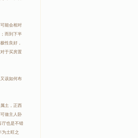
市可能会相对
定；而到下半
积极性良好，
以对于买房置
士又该如何布
行属土，正西
亦可做主人卧
客厅也是不错
年为土旺之