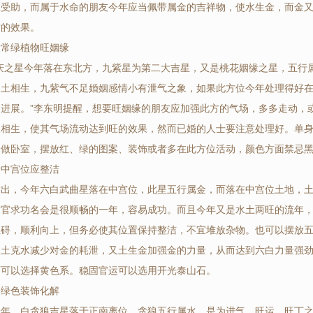
星受助，而属于水命的朋友今年应当佩带属金的吉祥物，使水生金，而金
财的效果。
放常绿植物旺姻缘
喜庆之星今年落在东北方，九紫星为第二大吉星，又是桃花姻缘之星，五行
火土相生，九紫气不足婚姻感情小有泄气之象，如果此方位今年处理得好
的进展。”李东明提醒，想要旺姻缘的朋友应加强此方的气场，多多走动，
火相生，使其气场流动达到旺的效果，然而已婚的人士要注意处理好。单
择做卧室，摆放红、绿的图案、装饰或者多在此方位活动，颜色方面禁忌
者中宫位应整洁
指出，今年六白武曲星落在中宫位，此星五行属金，而落在中宫位土地，
求官求功名会是很顺畅的一年，容易成功。而且今年又是水土两旺的流年
阻碍，顺利向上，但务必使其位置保持整洁，不宜堆放杂物。也可以摆放
使土克水减少对金的耗泄，又土生金加强金的力量，从而达到六白力量强
面可以选择黄色系。稳固官运可以选用开光泰山石。
用绿色装饰化解
今年，白贪狼吉星落于正南离位，贪狼五行属水，是为进气，旺运，旺丁