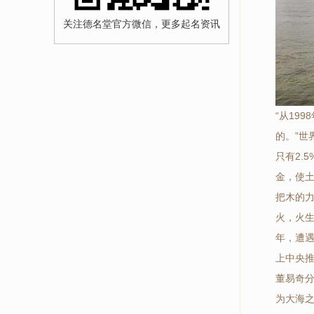
关注德名堂官方微信，更多起名资讯
“从19
的。”世
只有2.
金，使土
把木的力
火，火生
年，遭遇
上中央
董易奇分
为大海之