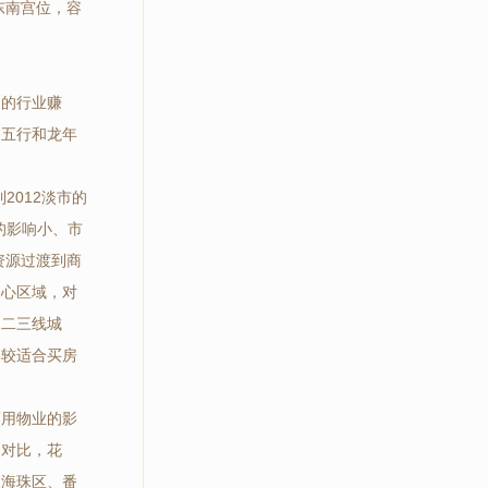
东南宫位，容
力的行业赚
的五行和龙年
2012淡市的
的影响小、市
资源过渡到商
中心区域，对
的二三线城
比较适合买房
商用物业的影
相对比，花
的海珠区、番