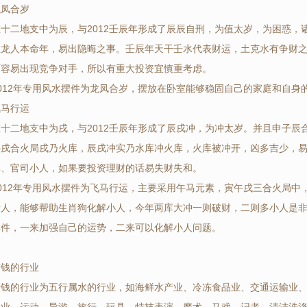
龙凤合岁
十二地支中为辰，与2012壬辰年形成了辰辰自刑，为值太岁，为困惑，
且龙人本命年，易出隐晦之事。壬辰年天干壬水代表财运，土克水有争财
面容易出现竞争对手，所以有重大投资宜慎重考虑。
012年专用风水摆件为龙凤合岁，摆放在卧室能够稳固自己的家庭和自身
飞马行运
十二地支中为戌，与2012壬辰年形成了辰戌冲，为冲太岁。并且申子辰
午戌合火局戌乃火库，辰戌冲实乃水库冲火库，火库被冲开，凶多吉少，
非、官司小人，如果要投资理财的话易失财失和。
012年专用风水摆件为飞马行运，主要采用午马元素，寅午戌三合火局中
贵人，能够帮助生肖狗化解小人，今年两库大冲一则破财，二则多小人是
摆件，一来加强自己的运势，二来可以化解小人问题。
赚钱的行业
赚钱的行业为五行属水的行业，如海鲜水产业、冷冻食品业、交通运输业