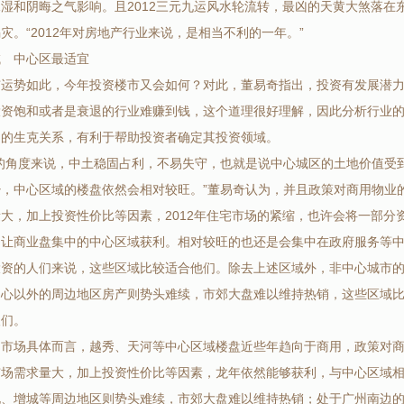
湿和阴晦之气影响。且2012三元九运风水轮流转，最凶的天黄大煞落在
灾。“2012年对房地产行业来说，是相当不利的一年。”
域 中心区最适宜
市运势如此，今年投资楼市又会如何？对此，董易奇指出，投资有发展潜
投资饱和或者是衰退的行业难赚到钱，这个道理很好理解，因此分析行业
间的生克关系，有利于帮助投资者确定其投资领域。
的角度来说，中土稳固占利，不易失守，也就是说中心城区的土地价值受到
少，中心区域的楼盘依然会相对较旺。”董易奇认为，并且政策对商用物业
大，加上投资性价比等因素，2012年住宅市场的紧缩，也许会将一部分
，让商业盘集中的中心区域获利。相对较旺的也还是会集中在政府服务等
投资的人们来说，这些区域比较适合他们。除去上述区域外，非中心城市
中心以外的周边地区房产则势头难续，市郊大盘难以维持热销，这些区域
人们。
的市场具体而言，越秀、天河等中心区域楼盘近些年趋向于商用，政策对
市场需求量大，加上投资性价比等因素，龙年依然能够获利，与中心区域
化、增城等周边地区则势头难续，市郊大盘难以维持热销；处于广州南边