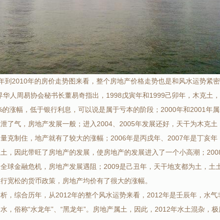
98年到2010年的房价走势图来看，整个房地产价格走势也是和风水运势紧
界华人周易协会秘书长董易奇指出，1998戊寅年和1999己卯年，木克土
5%的涨幅，低于银行利息，可以说是属于亏本的阶段；2000年和2001年
泄了气，房地产发展一般；进入2004、2005年发展还好，天干为木克
量克制住，地产就有了较大的涨幅；2006年是丙戌年、2007年是丁亥
土，因此带旺了房地产的发展，使房地产的发展进入了一个小高潮；200
全球金融危机，房地产发展遇阻；2009是己丑年，天干地支都为土，土
推行宽松的货币政策，房地产均价有了很大的涨幅。
析，综合历年，从2012年的整个风水运势来看，2012年是壬辰年，水
水，俗称“水龙年”、“黑龙年”。房地产属土，因此，2012年水土混杂，