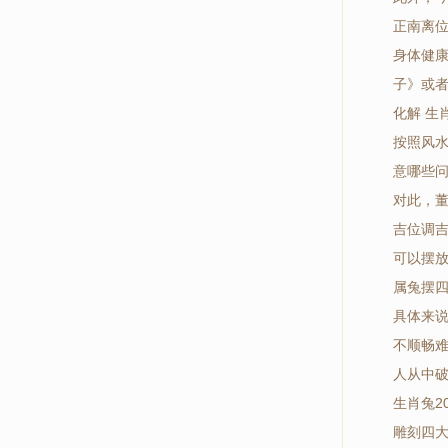
正南离
身体健
子》或
化解 生
按照风
意哪些
对此，
吉位调
可以摆
属兔摆
具体来说
不顺畅
人从中
生肖兔2
雕刻四