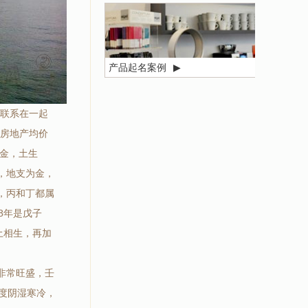
产品起名案例
▶
密联系在一起
，房地产均价
属金，土生
土，地支为金，
年，丙和丁都属
8年是戊子
土相生，再加
气非常旺盛，壬
极度阴湿寒冷，