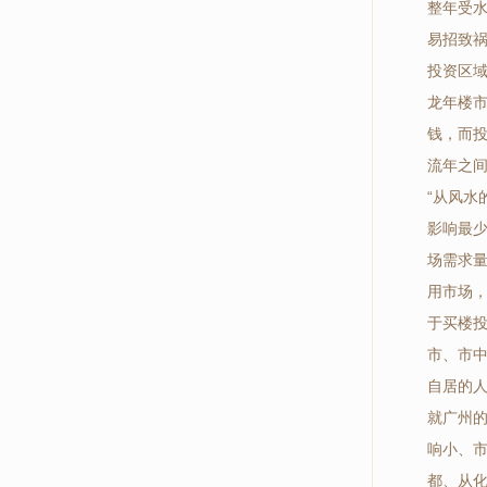
整年受水
易招致祸
投资区
龙年楼
钱，而
流年之
“从风水
影响最
场需求量
用市场
于买楼
市、市
自居的
就广州
响小、
都、从