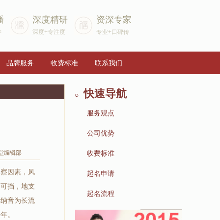
播
深度精研
资深专家
学
深度+专注度
专业+口碑传
品牌服务
收费标准
联系我们
快速导航
○
服务观点
▶
公司优势
▶
堂编辑部
收费标准
考察因素，风
▶
起名申请
不可挡，地支
▶
起名流程
命纳音为长流
▶
一年。