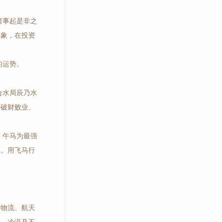
诸事起是非之
之象，在投资
的运势。
合水局辰乃水
易破财败业、
，午马为最强
非。用飞马行
、物流、航天