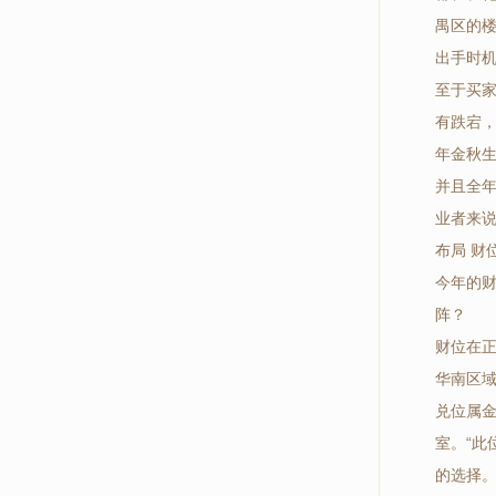
禺区的
出手时
至于买
有跌宕
年金秋
并且全
业者来
布局 财
今年的
阵？
财位在
华南区
兑位属
室。“
的选择