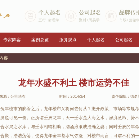
个人起名
公司起名
品牌传
五行+命理学
聚财+周易学
市场+营销
专家阵容
案例总览
服务观点
个人起名
公司起名
内容
龙年水盛不利土 楼市运势不佳
来源：公司动态
时间：2014/3/4
责任编辑：德名
了兔年楼市的胶着之后，龙年楼市又将何去何从？撇开政策、市场等常规
预测也可见一斑。正所谓壬辰龙年，天干壬水是大海之水，澎湃激昂、势
三合水局之水库，与壬水相辅相助，汹涌滚滚成浩瀚之姿；同时壬辰的年
水合聚，浩浩荡荡，使得龙年全年都水气弥漫，对楼市而言，可谓不利的