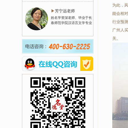
为此，
▶
芳宁远老师
能会相
姓名学资深老师、毕业于长
行业预
春师范学院汉语言文学专业
广州人
关。