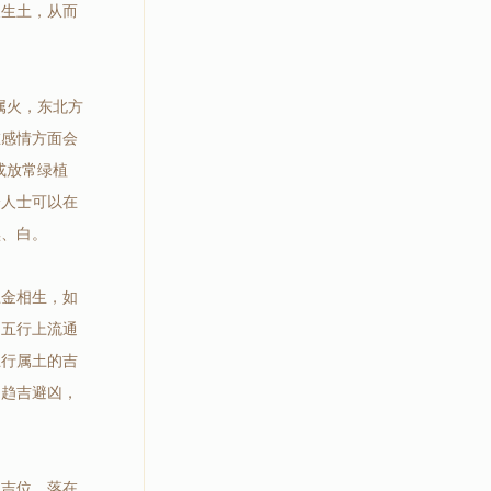
又生土，从而
属火，东北方
在感情方面会
或放常绿植
身人士可以在
黑、白。
土金相生，如
，五行上流通
五行属土的吉
劲趋吉避凶，
之吉位、落在