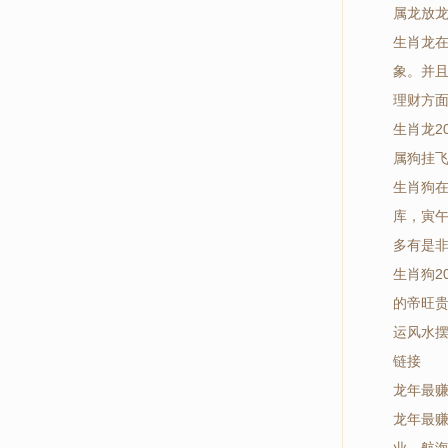
属龙放
生肖龙在
象。并
理财方
生肖龙2
属狗挂
生肖狗在
库，寅
多有是
生肖狗2
的帝旺
运风水
链接
龙年最
龙年最