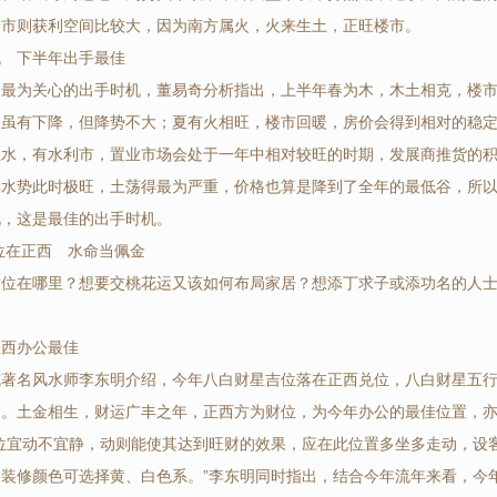
楼市则获利空间比较大，因为南方属火，火来生土，正旺楼市。
机 下半年出手最佳
家最为关心的出手时机，董易奇分析指出，上半年春为木，木土相克，楼
，虽有下降，但降势不大；夏有火相旺，楼市回暖，房价会得到相对的稳
生水，有水利市，置业市场会处于一年中相对较旺的时期，发展商推货的
年水势此时极旺，土荡得最为严重，价格也算是降到了全年的最低谷，所
说，这是最佳的出手时机。
位在正西 水命当佩金
财位在哪里？想要交桃花运又该如何布局家居？想添丁求子或添功名的人
正西办公最佳
域著名风水师李东明介绍，今年八白财星吉位落在正西兑位，八白财星五
金。土金相生，财运广丰之年，正西方为财位，为今年办公的最佳位置，
此位宜动不宜静，动则能使其达到旺财的效果，应在此位置多坐多走动，设
。装修颜色可选择黄、白色系。”李东明同时指出，结合今年流年来看，今