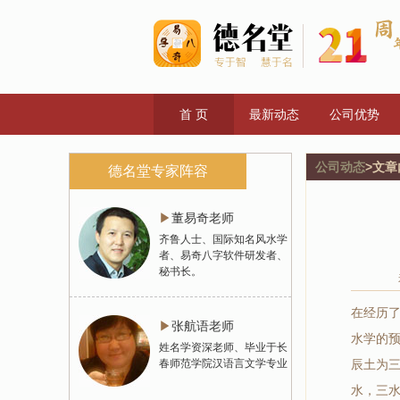
首 页
最新动态
公司优势
公司动态
>文章
德名堂专家阵容
▶
董易奇老师
齐鲁人士、国际知名风水学
者、易奇八字软件研发者、
秘书长。
在经历
▶
张航语老师
水学的
姓名学资深老师、毕业于长
春师范学院汉语言文学专业
辰土为
水，三