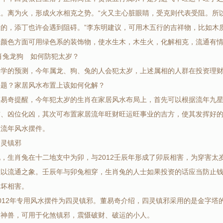
位。离为火，形成火水相克之势。“火又主心脏眼睛，受克则代表受阻。所
康的，添丁也许会遇到阻碍。”李东明建议，可用木五行的吉祥物，比如木
者颜色方面可用绿色系的装饰物，使水生木，木生火，化解相克，流通有
肖兔龙狗 如何防犯太岁？
水学的预测，今年属龙、狗、兔的人会犯太岁，上述属相的人群在投资理
问题？家居风水布置上该如何化解？
董易奇提醒，今年犯太岁的生肖在家居风水布局上，首先可以根据流年九
吉、凶位化凶，其次可布置家居流年旺财旺运旺事业的吉方，使其发挥好
放流年风水摆件。
四灵镇邪
，生肖兔在十二地支中为卯，与2012壬辰年形成了卯辰相害，为穿害太
难以流通之象。壬辰年与卯兔相穿，生肖兔的人士如果投资的话应当防止
破坏相害。
012年专用风水摆件为四灵镇邪。董易奇介绍，四灵镇邪采用的是金字塔
大神兽，可用于化煞镇邪，震慑破财、破运的小人。