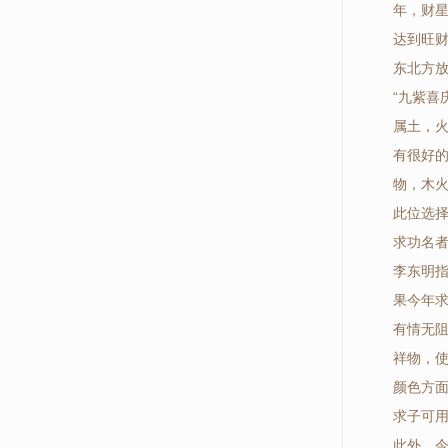
年，财
达到旺
东北方
“九紫
属土，
有很好
物，木
此位选
求功名
李东明
果今年
有情无
祥物，
颜色方
求子可
此外，