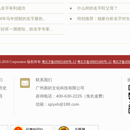
么名字有利成功
什么样的名字旺父母？
14年马年招财的名字最热...
特别推荐：独家分析名字对生活
好坏一测便知，姓名学专家...
98-2016 Corporation 版权所有
粤ICP备09005409号-13
粤ICP备09005409号-21
粤ICP备090
们
联系我们
历史
广州易祈文化科技有限公司
容
咨询电话：400-630-2225（免长途费）
信箱：sjzyxh@188.com