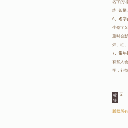
名字的
统=饭桶
6、名字
生僻字
重时会
烓、珄
7、常年
有些人
字，补
无
标
签
版权所