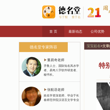
首 页
最新动态
公司优势
宝宝起名
>文章
德名堂专家阵容
▶
董易奇老师
特
齐鲁人士、国际知名风水学
者、易奇八字软件研发者、
秘书长。
▶
张航语老师
姓名学资深老师、毕业于长
春师范学院汉语言文学专业