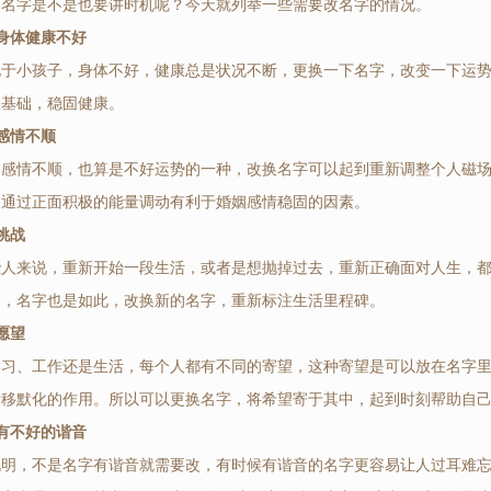
改名字是不是也要讲时机呢？今天就列举一些需要改名字的情况。
身体健康不好
见于小孩子，身体不好，健康总是状况不断，更换一下名字，改变一下运
塑基础，稳固健康。
感情不顺
姻感情不顺，也算是不好运势的一种，改换名字可以起到重新调整个人磁
，通过正面积极的能量调动有利于婚姻感情稳固的因素。
挑战
些人来说，重新开始一段生活，或者是想抛掉过去，重新正确面对人生，
己，名字也是如此，改换新的名字，重新标注生活里程碑。
愿望
学习、工作还是生活，每个人都有不同的寄望，这种寄望是可以放在名字
潜移默化的作用。所以可以更换名字，将希望寄于其中，起到时刻帮助自
有不好的谐音
说明，不是名字有谐音就需要改，有时候有谐音的名字更容易让人过耳难