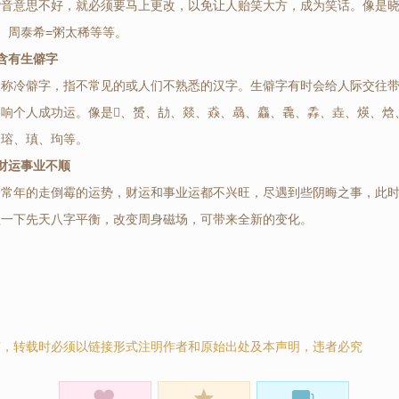
谐音意思不好，就必须要马上更改，以免让人贻笑大方，成为笑话。像是晓
、周泰希=粥太稀等等。
含有生僻字
又称冷僻字，指不常见的或人们不熟悉的汉字。生僻字有时会给人际交往
影响个人成功运。像是、赟、劼、燚、猋、骉、麤、毳、掱、垚、煐、焓
、瑢、瑱、玽等。
财运事业不顺
会常年的走倒霉的运势，财运和事业运都不兴旺，尽遇到些阴晦之事，此
益一下先天八字平衡，改变周身磁场，可带来全新的变化。
有，转载时必须以链接形式注明作者和原始出处及本声明，违者必究