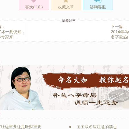
喜欢(
10
)
收藏文章
咨询客服
篇：
下一篇：
好坏一测便知，
2014年
专家来...
名字最热
题
章
字旺运重要还是旺财重要
宝宝取名应注意的禁忌