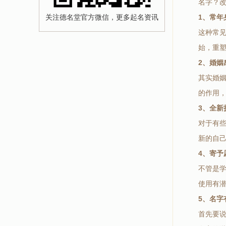
名字？
关注德名堂官方微信，更多起名资讯
1、常年
这种常
始，重
2、婚姻
其实婚
的作用
3、全新
对于有
新的自
4、寄予
不管是
使用有
5、名字
首先要