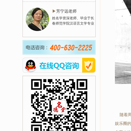
▶
芳宁远老师
姓名学资深老师、毕业于长
春师范学院汉语言文学专业
随着周
娱乐圈