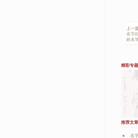
上一
名字
姓名学
精彩专
推荐文
名