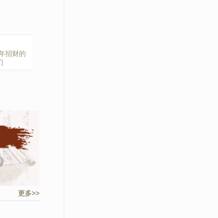
马年招财的
门
更多>>