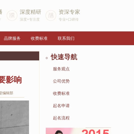
播
深度精研
资深专家
学
深度+专注度
专业+口碑传
品牌服务
收费标准
联系我们
快速导航
○
服务观点
要影响
▶
公司优势
▶
堂编辑部
收费标准
▶
起名申请
▶
起名流程
▶