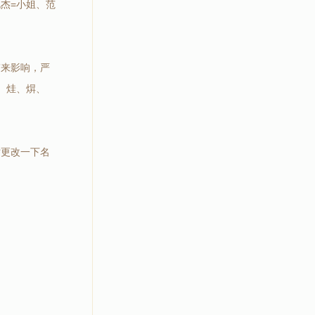
杰=小姐、范
带来影响，严
、烓、焺、
时更改一下名