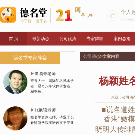
个人
五行+命
首 页
最新动态
公司优势
专家阵容
案例总览
公司动态
>文章内容
德名堂专家阵容
▶
董易奇老师
杨颖姓
齐鲁人士、国际知名风水学
者、易奇八字软件研发者、
秘书长。
来源：公司动
■说名道姓
▶
张航语老师
香港“嫩模”
姓名学资深老师、毕业于长
春师范学院汉语言文学专业
晓明大传绯