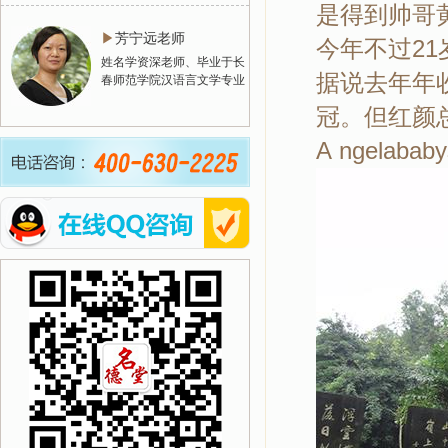
是得到帅哥
▶
芳宁远老师
今年不过2
姓名学资深老师、毕业于长
据说去年年
春师范学院汉语言文学专业
冠。但红颜
A ngela