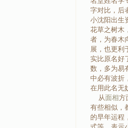
名堂姓名学
字对比，后
小沈阳出生
花草之树木
者，为春木
展，也更利
实比原名好
数，多为易
中必有波折
在用此名无
从
面相
方
有些相似，
的早年运程
式等，表示