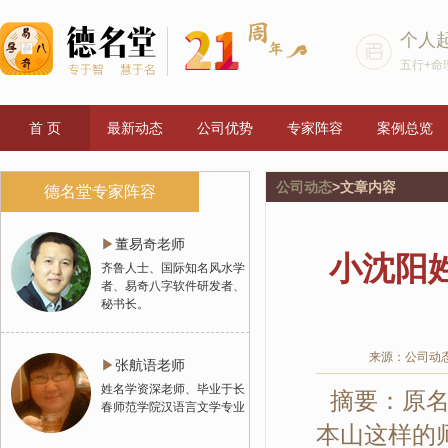
个人
五行+命
首 页
最新动态
公司优势
专家阵容
案例总览
公司动态
>文章内容
德名堂专家阵容
▶
董易奇老师
小沈阳姓
齐鲁人士、国际知名风水学
者、易奇八字软件研发者、
秘书长。
来源：公司动
▶
张航语老师
姓名学资深老师、毕业于长
摘要：原名
春师范学院汉语言文学专业
本山这样的