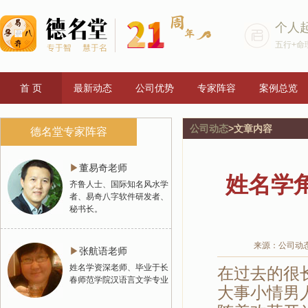
个人
五行+命
首 页
最新动态
公司优势
专家阵容
案例总览
公司动态
>文章内容
德名堂专家阵容
▶
董易奇老师
姓名学
齐鲁人士、国际知名风水学
者、易奇八字软件研发者、
秘书长。
来源：公司动
▶
张航语老师
姓名学资深老师、毕业于长
在过去的很
春师范学院汉语言文学专业
大事小情男