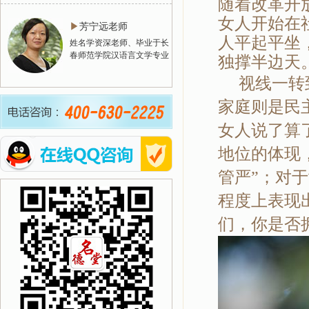
随着改革开
女人开始在
▶
芳宁远老师
人平起平坐
姓名学资深老师、毕业于长
春师范学院汉语言文学专业
独撑半边天
视线一转到
家庭则是民
女人说了算
地位的体现
管严”；对
程度上表现
们，你是否