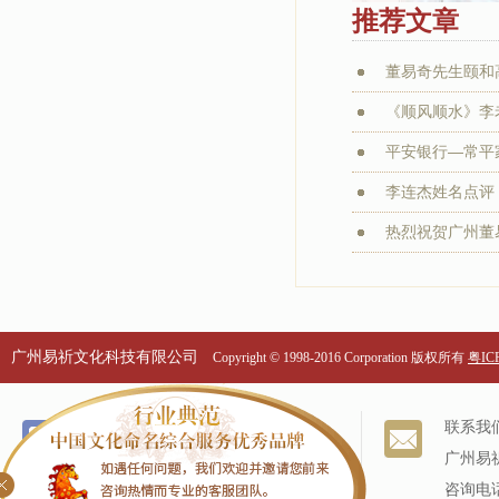
推荐文章
董易奇先生颐和
《顺风顺水》李老
平安银行—常平家
李连杰姓名点评：
热烈祝贺广州董易
广州易祈文化科技有限公司
Copyright © 1998-2016 Corporation 版权所有
粤ICP
个名服务
关于我们
联系我
改名服务
我们的历史
广州易
商标命名
专家阵容
咨询电话