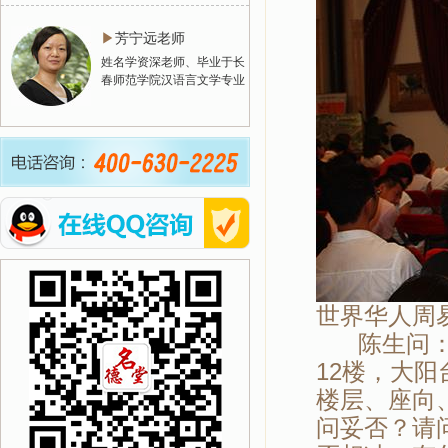
▶
芳宁远老师
姓名学资深老师、毕业于长
春师范学院汉语言文学专业
世界华人周
陈生问：我
12楼，大阳
楼层、座向
问妥否？请