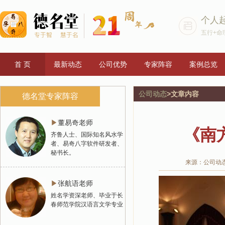
个人
五行+命
首 页
最新动态
公司优势
专家阵容
案例总览
公司动态
>文章内容
德名堂专家阵容
▶
董易奇老师
《南
齐鲁人士、国际知名风水学
者、易奇八字软件研发者、
秘书长。
来源：公司动
▶
张航语老师
姓名学资深老师、毕业于长
春师范学院汉语言文学专业