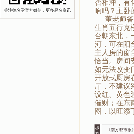
否相冲，有
响吗？主卧
关注德名堂官方微信，更多起名资讯
董老师答：
生肖五行克
台朝东北，
河，可在阳
主人房的窗
恰当。房间
如无法改变
开放式厨房
厅，不建议
设红、黄色
催财；在东
图，以旺添
标
《南方都市报》
签