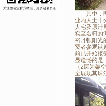
关注德名堂官方微信，更多起名资讯
其中，即将
业内人士十
大宅及原汁
实至名归的‘
裕丹顿阳光
费者参观认
前已开始接
显遗憾的是
（2层为架
全展现其珠