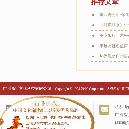
推荐文章
董易奇先生颐和
《顺风顺水》李老
平安银行—常平家
李连杰姓名点评：
热烈祝贺广州董易
广州易祈文化科技有限公司
Copyright © 1998-2016 Corporation 版权所有
粤ICP
个名服务
关于我们
联系我
改名服务
我们的历史
广州易
商标命名
专家阵容
咨询电话