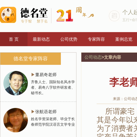
个人
五行+命
首 页
最新动态
公司优势
专家阵容
案例总览
公司动态
>文章内容
德名堂专家阵容
▶
董易奇老师
李老
齐鲁人士、国际知名风水学
者、易奇八字软件研发者、
秘书长。
来源：公司动
所谓豪宅，
▶
张航语老师
其是今年以
姓名学资深老师、毕业于长
春师范学院汉语言文学专业
为了消费者
宅产品争芳