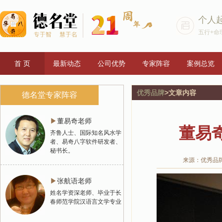
个人
五行+命
首 页
最新动态
公司优势
专家阵容
案例总览
优秀品牌
>文章内容
德名堂专家阵容
▶
董易奇老师
董易
齐鲁人士、国际知名风水学
者、易奇八字软件研发者、
秘书长。
来源：优秀品
▶
张航语老师
姓名学资深老师、毕业于长
春师范学院汉语言文学专业