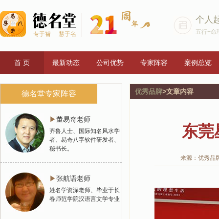
个人
五行+命
首 页
最新动态
公司优势
专家阵容
案例总览
优秀品牌
>文章内容
德名堂专家阵容
▶
董易奇老师
东莞
齐鲁人士、国际知名风水学
者、易奇八字软件研发者、
秘书长。
来源：优秀品
▶
张航语老师
姓名学资深老师、毕业于长
春师范学院汉语言文学专业