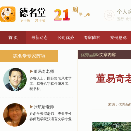
个人
五行+命
首 页
最新动态
公司优势
专家阵容
案例总览
优秀品牌
>文章内容
德名堂专家阵容
▶
董易奇老师
董易奇
齐鲁人士、国际知名风水学
者、易奇八字软件研发者、
秘书长。
来源：优秀品
▶
张航语老师
姓名学资深老师、毕业于长
春师范学院汉语言文学专业