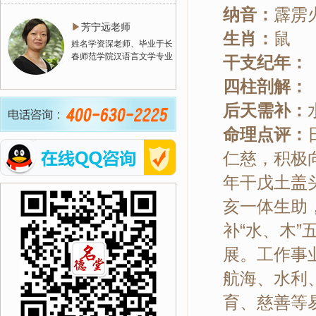
纳音：
霹
▶
芳宁远老师
生肖：
姓名学资深老师、毕业于长
春师范学院汉语言文学专业
干支纪年
四柱剖解
后天需补：
命理点评：
仁慈，积极
年干戊土盖
亥一体生助
补“水、木
展。工作事
航海、水利
育、慈善等