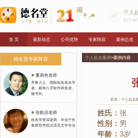
个人
五行+命
首 页
最新动态
公司优势
专家阵容
案例总览
个人起名案例
>案例内容
德名堂专家阵容
▶
董易奇老师
齐鲁人士、国际知名风水学
者、易奇八字软件研发者、
秘书长。
来源：个人起名
姓氏：
▶
张航语老师
姓名学资深老师、毕业于长
性别：
春师范学院汉语言文学专业
年龄：
3岁